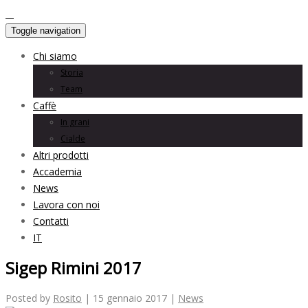
Toggle navigation
Chi siamo
Storia
Team
Caffè
In grani
Cialde
Altri prodotti
Accademia
News
Lavora con noi
Contatti
IT
Sigep Rimini 2017
Posted by
Rosito
| 15 gennaio 2017 |
News