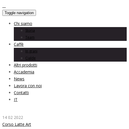
Toggle navigation
Chi siamo
Storia
Team
Caffè
In grani
Cialde
Altri prodotti
Accademia
News
Lavora con noi
Contatti
IT
14 02 2022
Corso Latte Art