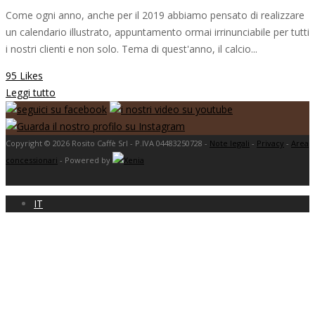
Come ogni anno, anche per il 2019 abbiamo pensato di realizzare
un calendario illustrato, appuntamento ormai irrinunciabile per tutti
i nostri clienti e non solo. Tema di quest'anno, il calcio...
95 Likes
Leggi tutto
Copyright © 2026 Rosito Caffè Srl - P.IVA 04483250728 -
Note legali
-
Privacy
-
Area
concessionari
- Powered by
IT