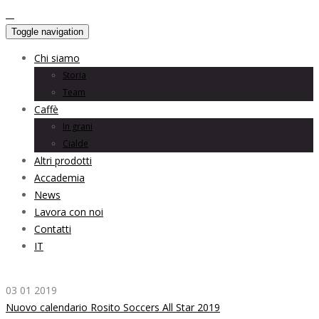
Toggle navigation
Chi siamo
Storia
Team
Caffè
In grani
Cialde
Altri prodotti
Accademia
News
Lavora con noi
Contatti
IT
03 01 2019
Nuovo calendario Rosito Soccers All Star 2019