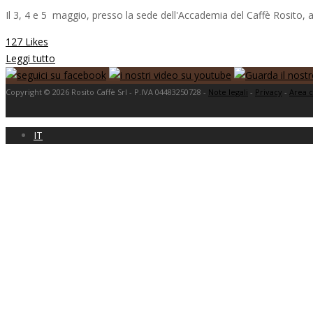
Il 3, 4 e 5 maggio, presso la sede dell'Accademia del Caffè Rosito, a
127 Likes
Leggi tutto
Copyright © 2026 Rosito Caffè Srl - P.IVA 04483250728 -
Note legali
-
Privacy
-
Area c
IT