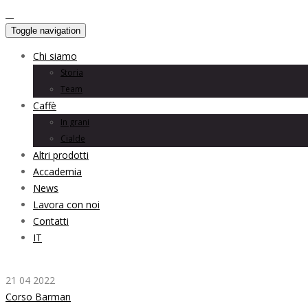
Toggle navigation
Chi siamo
Storia
Team
Caffè
In grani
Cialde
Altri prodotti
Accademia
News
Lavora con noi
Contatti
IT
21 04 2022
Corso Barman