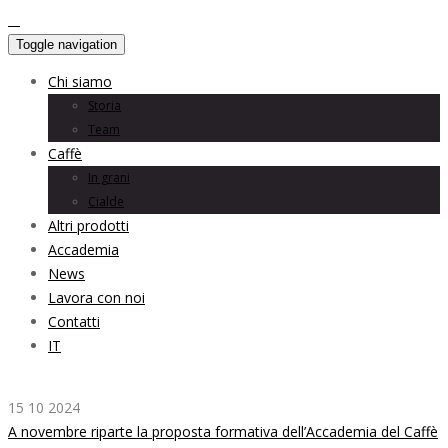
Toggle navigation
Chi siamo
Storia
Team
Caffè
In grani
Cialde
Altri prodotti
Accademia
News
Lavora con noi
Contatti
IT
15 10 2024
A novembre riparte la proposta formativa dell’Accademia del Caffè