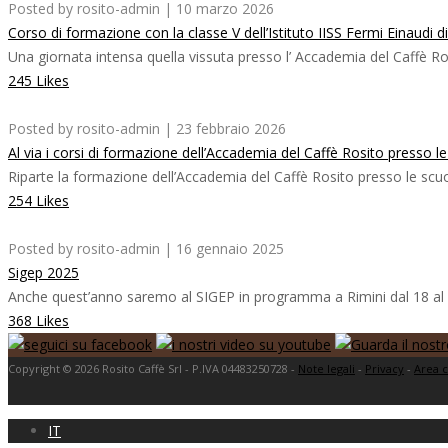
Posted by rosito-admin | 10 marzo 2026
Corso di formazione con la classe V dell’Istituto IISS Fermi Einaudi d
Una giornata intensa quella vissuta presso l’ Accademia del Caffè Rosi
245 Likes
Posted by rosito-admin | 23 febbraio 2026
Al via i corsi di formazione dell’Accademia del Caffè Rosito presso l
Riparte la formazione dell’Accademia del Caffè Rosito presso le scuole
254 Likes
Posted by rosito-admin | 16 gennaio 2025
Sigep 2025
Anche quest’anno saremo al SIGEP in programma a Rimini dal 18 al 22 g
368 Likes
Copyright © 2026 Rosito Caffè Srl - P.IVA 04483250728 -
Note legali
-
Privacy
-
Area c
IT