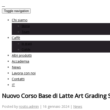
Toggle navigation
Chi siamo
Storia
Team
Caffè
In grani
Cialde
Altri prodotti
Accademia
News
Lavora con noi
Contatti
IT
Nuovo Corso Base di Latte Art Grading
Posted by
rosito.admin
| 16 gennaio 2024 |
News