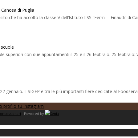
i Canosa di Puglia
to che ha accolto la classe V dell’Istituto IISS “Fermi – Einaudi” di C
e scuole
 superiori con due appuntamenti il 25 e il 26 febbraio. 25 febbraio: Wo
ennaio. Il SIGEP è tra le più importanti fiere dedicate al Foodservice 
oncessionari
- Powered by