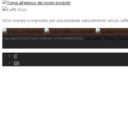
Orzo tostato e macinato per una bevanda naturalmente senza caffein
Copyright © 2026 Rosito Caffè Srl - P.IVA 04483250728 -
Note legali
-
Privacy
-
Area c
IT
EN