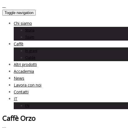
Toggle navigation
Chi siamo
Storia
Team
Caffè
In grani
Cialde
Altri prodotti
Accademia
News
Lavora con noi
Contatti
IT
EN
Caffè Orzo